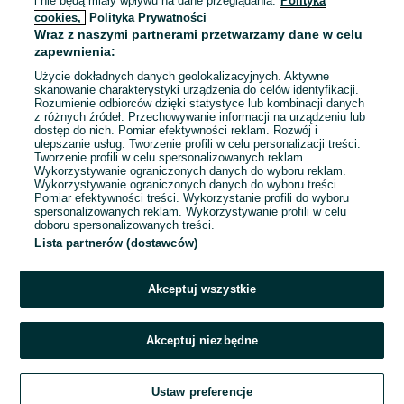
i nie będą miały wpływu na dane przeglądania.
Polityka
Ochronnym
e46 e36 e92 8.5+9.5
cookies,
Polityka Prywatności
Rybnik
Wraz z naszymi partnerami przetwarzamy dane w celu
07 sierpnia 2026
zapewnienia:
Użycie dokładnych danych geolokalizacyjnych. Aktywne
skanowanie charakterystyki urządzenia do celów identyfikacji.
Rozumienie odbiorców dzięki statystyce lub kombinacji danych
1
2
3
...
31
z różnych źródeł. Przechowywanie informacji na urządzeniu lub
dostęp do nich. Pomiar efektywności reklam. Rozwój i
ulepszanie usług. Tworzenie profili w celu personalizacji treści.
Tworzenie profili w celu spersonalizowanych reklam.
Wykorzystywanie ograniczonych danych do wyboru reklam.
Wykorzystywanie ograniczonych danych do wyboru treści.
Pomiar efektywności treści. Wykorzystanie profili do wyboru
spersonalizowanych reklam. Wykorzystywanie profili w celu
doboru spersonalizowanych treści.
Lista partnerów (dostawców)
Akceptuj wszystkie
Akceptuj niezbędne
Zadzwoń / SMS
Ustaw preferencje