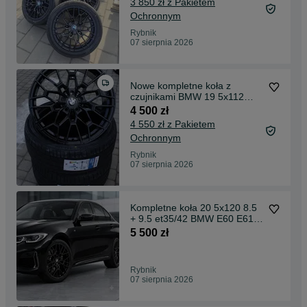
3 850 zł z Pakietem
Ochronnym
Rybnik
07 sierpnia 2026
Nowe kompletne koła z
czujnikami BMW 19 5x112
G30 G20 G11 G12 G02 G01
4 500 zł
4 550 zł z Pakietem
Ochronnym
Rybnik
07 sierpnia 2026
Kompletne koła 20 5x120 8.5
+ 9.5 et35/42 BMW E60 E61
F90 F91 X3 X4 & E66 E65
5 500 zł
E66 650i x3 f26 X4 F12 f13
e64 opony sailun zsr2 atrezzo
f01 f02
Rybnik
07 sierpnia 2026