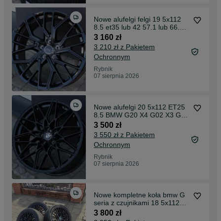
Nowe alufelgi felgi 19 5x112
8.5 et35 lub 42 57.1 lub 66.6
Skoda Mercedes cla glc glb
3 160 zł
Cupra VW Audi A4 A5 Q3 Q5
3 210 zł z Pakietem
Seat Kamiq karoq arteon
Ochronnym
touran tiguan
Rybnik
07 sierpnia 2026
Nowe alufelgi 20 5x112 ET25
8.5 BMW G20 X4 G02 X3 G05
G30 G01 G22 X5 320i 320d
3 500 zł
335i 340i 318i 316i 318d G60
3 550 zł z Pakietem
G21
Ochronnym
Rybnik
07 sierpnia 2026
Nowe kompletne koła bmw G
seria z czujnikami 18 5x112
G20 f30 xDrive
3 800 zł