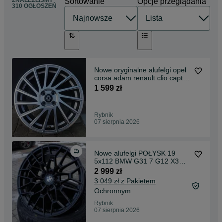
ZNALEŹLIŚMY
Sortowanie
Opcje przeglądania
310 OGŁOSZEŃ
Nowe oryginalne alufelgi opel
corsa adam renault clio captur
megane scenic laguna mazda
1 599 zł
kia honda fiat nissan 17 4x100
7.0 et37
Rybnik
07 sierpnia 2026
Nowe alufelgi POŁYSK 19
5x112 BMW G31 7 G12 X3
G01 f45 46 g22 5 G30 X3 x4
2 999 zł
g02 g20 g21 g60 x2 f39 g11
3 049 zł z Pakietem
g12 g32 g70 8.5 + 9.5 et 30
Ochronnym
et35
Rybnik
07 sierpnia 2026